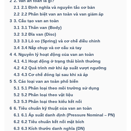
2
2. Van an toàn là gì?
2.1
2.1 Định nghĩa và nguyên tắc cơ bản
2.2
2.2 Phân biệt van an toàn và van giảm áp
3
3. Cấu tạo van an toàn
3.1
3.1 Thân van (Body)
3.2
3.2 Đĩa van (Disc)
3.3
3.3 Lò xo (Spring) và cơ chế điều chỉnh
3.4
3.4 Nắp chụp và cơ cấu xả tay
4
4. Nguyên lý hoạt động của van an toàn
4.1
4.1 Hoạt động ở trạng thái bình thường
4.2
4.2 Quá trình mở khi áp suất vượt ngưỡng
4.3
4.3 Cơ chế đóng lại sau khi xả áp
5
5. Các loại van an toàn phổ biến
5.1
5.1 Phân loại theo môi trường sử dụng
5.2
5.2 Phân loại theo vật liệu
5.3
5.3 Phân loại theo kiểu kết nối
6
6. Tiêu chuẩn kỹ thuật của van an toàn
6.1
6.1 Áp suất danh định (Pressure Nominal – PN)
6.2
6.2 Tiêu chuẩn kết nối mặt bích
6.3
6.3 Kích thước danh nghĩa (DN)