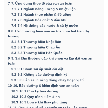
7
7. Ứng dụng thực tế của van an toàn
7.1
7.1 Ngành năng lượng & nhiệt điện
7.2
7.2 Ngành thực phẩm & đồ uống
7.3
7.3 Ngành hóa chất & dầu khí
7.4
7.4 Hệ thống cấp nước & xử lý nước
8
8. Các thương hiệu van an toàn nổi bật trên thị
trường
8.1
8.1 Thương hiệu Nhật Bản
8.2
8.2 Thương hiệu Châu Âu
8.3
8.3 Thương hiệu Hàn Quốc
9
9. Sai lầm thường gặp khi chọn và lắp đặt van an
toàn
9.1
9.1 Chọn sai áp suất cài đặt
9.2
9.2 Không bảo dưỡng định kỳ
9.3
9.3 Lắp sai hướng dòng chảy hoặc vị trí
10
10. Bảo dưỡng & kiểm định van an toàn
10.1
10.1 Chu kỳ bảo dưỡng
10.2
10.2 Quy trình kiểm định
10.3
10.3 Lưu ý khi thay phụ tùng
11
11. Quy định và tiêu chuẩn an toàn liên quan