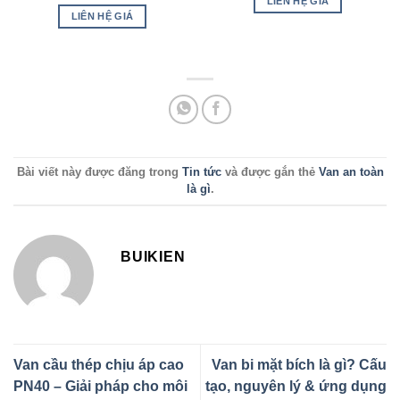
hạng
5
5
Được xếp
LIÊN HỆ GIÁ
sao
hạng
5
5
LIÊN HỆ GIÁ
sao
Bài viết này được đăng trong
Tin tức
và được gắn thẻ
Van an toàn
là gì
.
BUIKIEN
Van cầu thép chịu áp cao
Van bi mặt bích là gì? Cấu
PN40 – Giải pháp cho môi
tạo, nguyên lý & ứng dụng