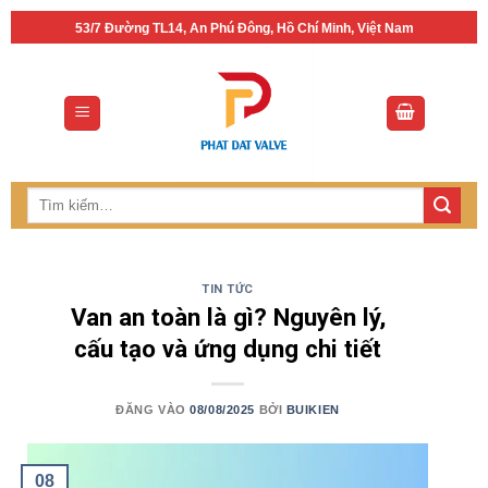
Bỏ
53/7 Đường TL14, An Phú Đông, Hồ Chí Minh, Việt Nam
qua
nội
dung
Tìm
kiếm:
TIN TỨC
Van an toàn là gì? Nguyên lý,
cấu tạo và ứng dụng chi tiết
ĐĂNG VÀO
08/08/2025
BỞI
BUIKIEN
08