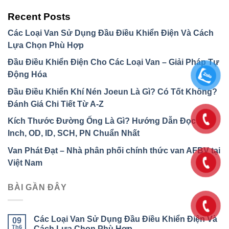
Recent Posts
Các Loại Van Sử Dụng Đầu Điều Khiển Điện Và Cách
Lựa Chọn Phù Hợp
Đầu Điều Khiển Điện Cho Các Loại Van – Giải Pháp Tự
Động Hóa
Đầu Điều Khiển Khí Nén Joeun Là Gì? Có Tốt Không?
Đánh Giá Chi Tiết Từ A-Z
Kích Thước Đường Ống Là Gì? Hướng Dẫn Đọc DN,
Inch, OD, ID, SCH, PN Chuẩn Nhất
Van Phát Đạt – Nhà phân phối chính thức van AFBV tại
Việt Nam
BÀI GẦN ĐÂY
Các Loại Van Sử Dụng Đầu Điều Khiển Điện Và
09
Th6
Cách Lựa Chọn Phù Hợp