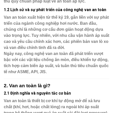
thủ quy chuẩn pháp luật về an toàn áp lực.
1.2 Lịch sử và sự phát triển của công nghệ van an toàn
Van an toàn xuất hiện từ thế kỷ 19, gắn liền với sự phát
triển của ngành công nghiệp hơi nước. Ban đầu,
chúng chỉ là những cơ cấu đơn giản hoạt động dựa
vào trọng lực. Tuy nhiên, với nhu cầu vận hành áp suất
cao và yêu cầu chính xác hơn, các phiên bản
van lò xo
và
van điều chỉnh tinh
đã ra đời.
Ngày nay, công nghệ van an toàn đã phát triển vượt
bậc với các
vật liệu chống ăn mòn
,
điều khiển tự động
,
tích hợp cảm biến áp suất
, và
tuân thủ tiêu chuẩn quốc
tế
như
ASME, API, JIS
.
2. Van an toàn là gì?
2.1 Định nghĩa và nguyên tắc cơ bản
Van an toàn là thiết bị cơ khí tự động mở để xả lưu
chất (khí, hơi, hoặc chất lỏng) ra ngoài khi áp suất
trong hệ thống vượt quá
áp suất cài đặt (set pressure)
.