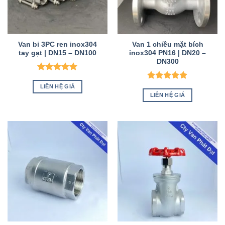
Van bi 3PC ren inox304
Van 1 chiều mặt bích
tay gạt | DN15 – DN100
inox304 PN16 | DN20 –
DN300
Được xếp
hạng
5
5
Được xếp
LIÊN HỆ GIÁ
sao
hạng
5
5
LIÊN HỆ GIÁ
sao