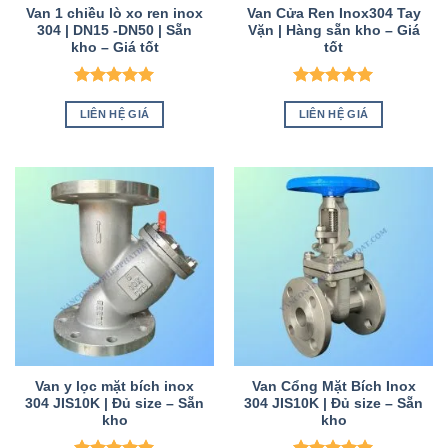
Van 1 chiều lò xo ren inox
Van Cửa Ren Inox304 Tay
304 | DN15 -DN50 | Sẵn
Vặn | Hàng sẵn kho – Giá
kho – Giá tốt
tốt
Được xếp
Được xếp
hạng
5
5
hạng
5
5
LIÊN HỆ GIÁ
LIÊN HỆ GIÁ
sao
sao
Van y lọc mặt bích inox
Van Cổng Mặt Bích Inox
304 JIS10K | Đủ size – Sẵn
304 JIS10K | Đủ size – Sẵn
kho
kho