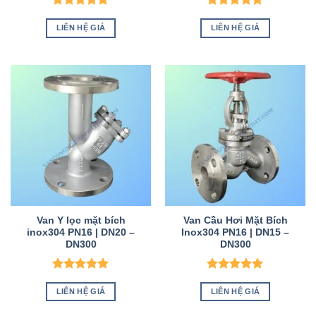
Được xếp
Được xếp
hạng
5
5
hạng
5
5
LIÊN HỆ GIÁ
LIÊN HỆ GIÁ
sao
sao
Van Y lọc mặt bích
Van Cầu Hơi Mặt Bích
inox304 PN16 | DN20 –
Inox304 PN16 | DN15 –
DN300
DN300
Được xếp
Được xếp
hạng
5
5
hạng
5
5
LIÊN HỆ GIÁ
LIÊN HỆ GIÁ
sao
sao