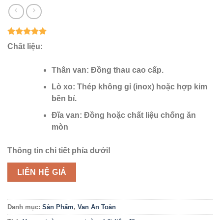
5
1
trên 5
Chất liệu
:
dựa trên
đánh giá
Thân van: Đồng thau cao cấp.
Lò xo: Thép không gỉ (inox) hoặc hợp kim
bền bỉ.
Đĩa van: Đồng hoặc chất liệu chống ăn
mòn
Thông tin chi tiết phía dưới!
LIÊN HỆ GIÁ
Danh mục:
Sản Phẩm
,
Van An Toàn