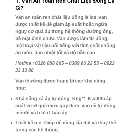
1. Van An Toàn Ren Chất Liệu Đồng Là
Gì?
Van an toàn ren chất liệu đồng là loại van
được thiết kế để giảm áp suất hoặc ngừa
nguy cơ quá áp trong hệ thống đường ống,
bề mặt bình chứa. Van được làm từ đồng,
một loại vật liệu nổi tiếng với tính chất chống
ăn mòn, dẫn nhiệt tốt và độ bền cao.
Hotline : 0326 888 865 – 0389 66 22 55 – 0922
33 13 88
Van thường được trang bị các khả năng
như:
Khả năng xả áp tự động
: Kng**: K\u00hi áp
suất vượt quá mức quy định, van sẽ tự động
mở để xả b b\u1 báo áp.
Thiết kế ren
: Giúp dễ dàng lắp đặt và thay thế
trong các hệ thống.