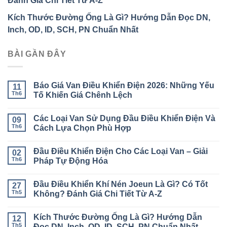
Đánh Giá Chi Tiết Từ A-Z
Kích Thước Đường Ống Là Gì? Hướng Dẫn Đọc DN,
Inch, OD, ID, SCH, PN Chuẩn Nhất
BÀI GẦN ĐÂY
Báo Giá Van Điều Khiển Điện 2026: Những Yếu
11
Th6
Tố Khiến Giá Chênh Lệch
Không
có
Các Loại Van Sử Dụng Đầu Điều Khiển Điện Và
09
bình
luận
Th6
Cách Lựa Chọn Phù Hợp
ở
Báo
Không
Giá
có
Đầu Điều Khiển Điện Cho Các Loại Van – Giải
Van
02
bình
Điều
luận
Th6
Pháp Tự Động Hóa
Khiển
ở
Điện
Các
Không
2026:
Loại
có
Đầu Điều Khiển Khí Nén Joeun Là Gì? Có Tốt
Những
Van
27
bình
Yếu
Sử
luận
Th5
Không? Đánh Giá Chi Tiết Từ A-Z
Tố
Dụng
ở
Khiến
Đầu
Đầu
Không
Giá
Điều
Điều
có
Kích Thước Đường Ống Là Gì? Hướng Dẫn
Chênh
Khiển
Khiển
12
bình
Lệch
Điện
Điện
luận
Th5
Đọc DN, Inch, OD, ID, SCH, PN Chuẩn Nhất