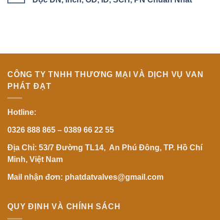
Và
Cho
ở
Cách
Các
Đầu
Không
Lựa
Loại
Điều
có
Chọn
Van
Khiển
bình
Phù
–
Khí
luận
Hợp
Giải
Nén
ở
Pháp
Joeun
Kích
Tự
Là
Thước
Động
Gì?
Đường
Hóa
Có
Ống
Tốt
Là
CÔNG TY TNHH THƯƠNG MẠI VÀ DỊCH VỤ VAN
Không?
Gì?
Đánh
Hướng
PHÁT ĐẠT
Giá
Dẫn
Chi
Đọc
Tiết
DN,
Từ
Inch,
Hotline:
A-
OD,
Z
ID,
SCH,
0326 888 865 – 0389 66 22 55
PN
Chuẩn
Nhất
Địa Chỉ: 53/7 Đường TL14, An Phú Đông, TP. Hồ Chí
Minh, Việt Nam
Mail nhận đơn: phatdatvalves@gmail.com
QUY ĐỊNH VÀ CHÍNH SÁCH