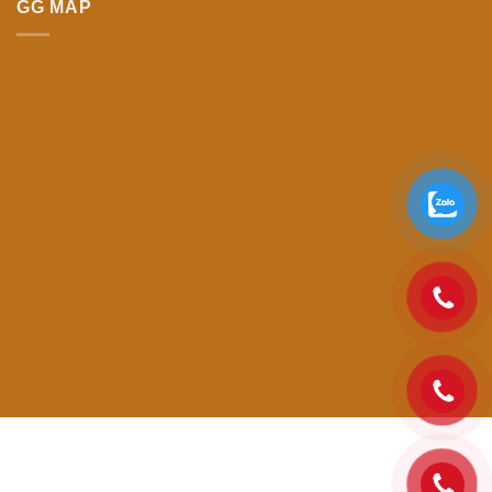
GG MAP
Visa
PayPal
Stripe
MasterCard
Cash
On