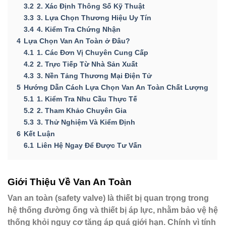
3.2
2. Xác Định Thông Số Kỹ Thuật
3.3
3. Lựa Chọn Thương Hiệu Uy Tín
3.4
4. Kiểm Tra Chứng Nhận
4
Lựa Chọn Van An Toàn ở Đâu?
4.1
1. Các Đơn Vị Chuyên Cung Cấp
4.2
2. Trực Tiếp Từ Nhà Sản Xuất
4.3
3. Nền Tảng Thương Mại Điện Tử
5
Hướng Dẫn Cách Lựa Chọn Van An Toàn Chất Lượng
5.1
1. Kiểm Tra Nhu Cầu Thực Tế
5.2
2. Tham Khảo Chuyên Gia
5.3
3. Thử Nghiệm Và Kiểm Định
6
Kết Luận
6.1
Liên Hệ Ngay Để Được Tư Vấn
Giới Thiệu Về Van An Toàn
Van an toàn (safety valve) là thiết bị quan trọng trong
hệ thống đường ống và thiết bị áp lực, nhằm bảo vệ hệ
thống khỏi nguy cơ tăng áp quá giới hạn. Chính vì tính