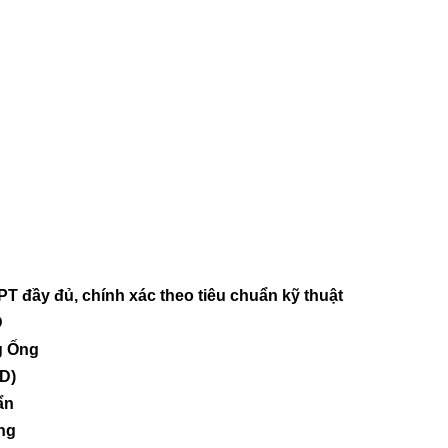
T đầy đủ, chính xác theo tiêu chuẩn kỹ thuật
D
g Ống
D)
ẩn
ng