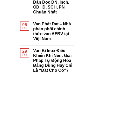
Giải
Dẫn Đọc DN, Inch,
Đầu
Pháp
Điều
OD, ID, SCH, PN
Tự
Khiển
Động
Chuẩn Nhất
Khí
Hóa
Nén
Không
Joeun
có
Là
Van Phát Đạt – Nhà
06
bình
Gì?
luận
Th5
phân phối chính
Có
ở
Tốt
thức van AFBV tại
Kích
Không?
Thước
Việt Nam
Đánh
Đường
Giá
Ống
Không
Chi
Là
có
Tiết
Van Bi Inox Điều
29
Gì?
bình
Từ
Hướng
luận
Th4
Khiển Khí Nén: Giải
A-
ở
Dẫn
Z
Pháp Tự Động Hóa
Van
Đọc
Phát
DN,
Đáng Dùng Hay Chỉ
Đạt
Inch,
Là “Đắt Cho Có”?
–
OD,
Nhà
ID,
Không
phân
SCH,
có
phối
PN
bình
chính
Chuẩn
luận
thức
Nhất
ở
van
Van
AFBV
Bi
tại
Inox
Việt
Điều
Nam
Khiển
Khí
Nén:
Giải