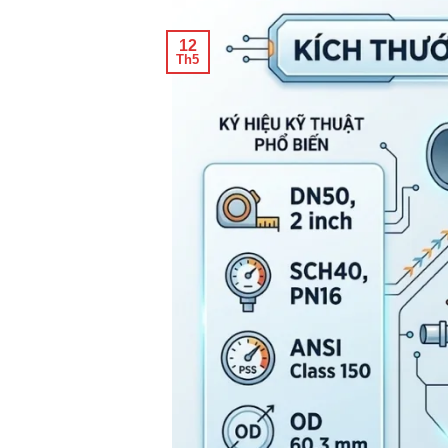
12
Th5