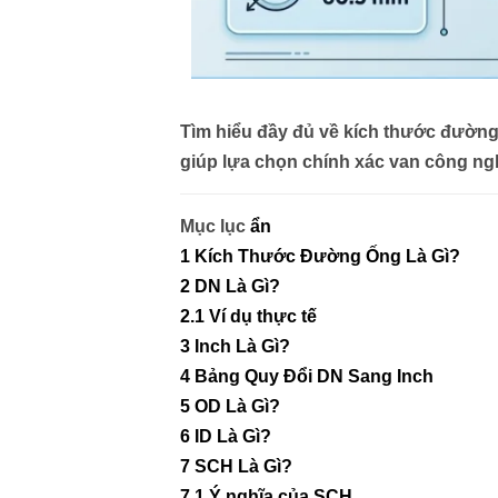
Tìm hiểu đầy đủ về kích thước đường
giúp lựa chọn chính xác van công ngh
Mục lục
ẩn
1
Kích Thước Đường Ống Là Gì?
2
DN Là Gì?
2.1
Ví dụ thực tế
3
Inch Là Gì?
4
Bảng Quy Đổi DN Sang Inch
5
OD Là Gì?
6
ID Là Gì?
7
SCH Là Gì?
7.1
Ý nghĩa của SCH