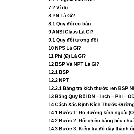
7.2
Ví dụ
8
PN Là Gì?
8.1
Quy đổi cơ bản
9
ANSI Class Là Gì?
9.1
Quy đổi tương đối
10
NPS Là Gì?
11
Phi (Ø) Là Gì?
12
BSP Và NPT Là Gì?
12.1
BSP
12.2
NPT
12.2.1
Bảng tra kích thước ren BSP NP
13
Bảng Quy Đổi DN – Inch – Phi – O
14
Cách Xác Định Kích Thước Đườn
14.1
Bước 1: Đo đường kính ngoài (O
14.2
Bước 2: Đối chiếu bảng tiêu chu
14.3
Bước 3: Kiểm tra độ dày thành ố