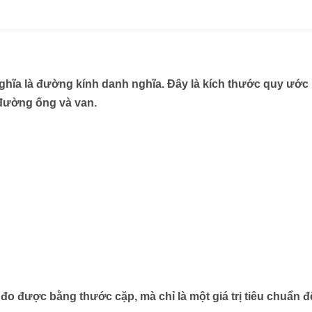
ghĩa là
đường kính danh nghĩa
. Đây là kích thước quy ước
 đường ống và van.
đo được bằng thước cặp, mà chỉ là một giá trị tiêu chuẩn đ