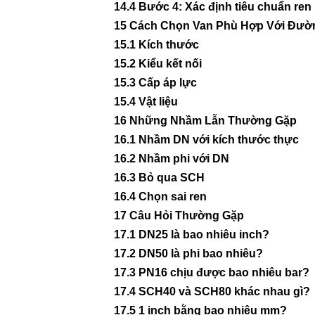
14.4
Bước 4: Xác định tiêu chuẩn ren
15
Cách Chọn Van Phù Hợp Với Đườ
15.1
Kích thước
15.2
Kiểu kết nối
15.3
Cấp áp lực
15.4
Vật liệu
16
Những Nhầm Lẫn Thường Gặp
16.1
Nhầm DN với kích thước thực
16.2
Nhầm phi với DN
16.3
Bỏ qua SCH
16.4
Chọn sai ren
17
Câu Hỏi Thường Gặp
17.1
DN25 là bao nhiêu inch?
17.2
DN50 là phi bao nhiêu?
17.3
PN16 chịu được bao nhiêu bar?
17.4
SCH40 và SCH80 khác nhau gì?
17.5
1 inch bằng bao nhiêu mm?