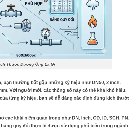
ích Thước Đường Ống Là Gì
n, bạn thường bắt gặp những ký hiệu như DN50, 2 inch,
mm. Với người mới, các thông số này có thể khá khó hiểu.
của từng ký hiệu, bạn sẽ dễ dàng xác định đúng kích thướ
n bộ các khái niệm quan trọng như
DN, Inch, OD, ID, SCH, PN
p bảng quy đổi thực tế được sử dụng phổ biến trong ngành