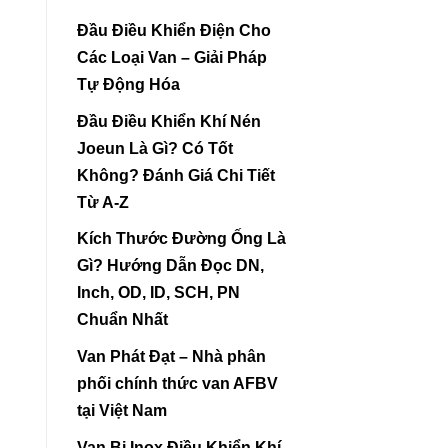
Đầu Điều Khiển Điện Cho
Các Loại Van – Giải Pháp
Tự Động Hóa
Đầu Điều Khiển Khí Nén
Joeun Là Gì? Có Tốt
Không? Đánh Giá Chi Tiết
Từ A-Z
Kích Thước Đường Ống Là
Gì? Hướng Dẫn Đọc DN,
Inch, OD, ID, SCH, PN
Chuẩn Nhất
Van Phát Đạt – Nhà phân
phối chính thức van AFBV
tại Việt Nam
Van Bi Inox Điều Khiển Khí