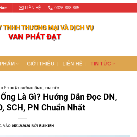
LIÊN HỆ
0326 888 865
t Nam
 TNHH THƯƠNG MẠI VÀ DỊCH VỤ
VAN PHÁT ĐẠT
 PHẨM
GIỚI THIỆU
LIÊN HỆ
TIN TỨC
ỆU KỸ THUẬT ĐƯỜNG ỐNG
,
TIN TỨC
Ống Là Gì? Hướng Dẫn Đọc DN,
ID, SCH, PN Chuẩn Nhất
G VÀO
05/12/2026
BỞI
BUIKIEN