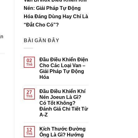
Nén: Giải Pháp Tự Động
Hóa Đáng Dùng Hay Chỉ Là
“Đắt Cho Có”?
ẩn
BÀI GẦN ĐÂY
Đầu Điều Khiển Điện
02
Th6
Cho Các Loại Van –
Giải Pháp Tự Động
Hóa
Không
có
Đầu Điều Khiển Khí
27
bình
luận
Th5
Nén Joeun Là Gì?
ở
Có Tốt Không?
Đầu
Điều
Đánh Giá Chi Tiết Từ
Khiển
A-Z
Điện
Cho
Không
Các
có
Loại
Kích Thước Đường
12
bình
Van
luận
Th5
Ống Là Gì? Hướng
–
ở