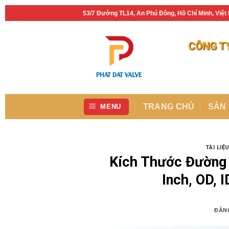
Bỏ
53/7 Đường TL14, An Phú Đông, Hồ Chí Minh, Việ
qua
nội
CÔNG TY
dung
TRANG CHỦ
SẢN
MENU
TÀI LI
Kích Thước Đường 
Inch, OD, 
ĐĂN