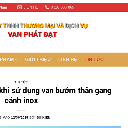
LIÊN HỆ
0326 888 865
t Nam
 TNHH THƯƠNG MẠI VÀ DỊCH VỤ
VAN PHÁT ĐẠT
 PHẨM
GIỚI THIỆU
LIÊN HỆ
TIN TỨC
TIN TỨC
 khi sử dụng van bướm thân gang
cánh inox
G VÀO
12/30/2025
BỞI
BUIKIEN