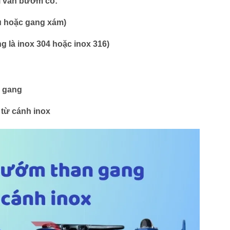
ại van bướm có:
u hoặc gang xám)
g là inox 304 hoặc inox 316)
n gang
từ cánh inox