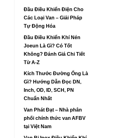
Đầu Điều Khiển Điện Cho
Các Loại Van – Giải Pháp
Tự Động Hóa
Đầu Điều Khiển Khí Nén
Joeun Là Gì? Có Tốt
Không? Đánh Giá Chi Tiết
Từ A-Z
Kích Thước Đường Ống Là
Gì? Hướng Dẫn Đọc DN,
Inch, OD, ID, SCH, PN
Chuẩn Nhất
Van Phát Đạt – Nhà phân
phối chính thức van AFBV
tại Việt Nam
Van Bi Inox Điều Khiển Khí