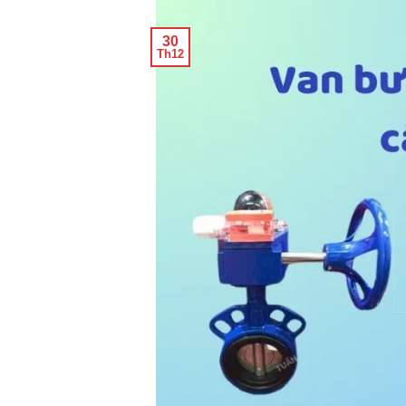
30
Th12