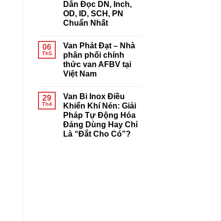
Giải
Dẫn Đọc DN, Inch,
Đầu
Pháp
Điều
OD, ID, SCH, PN
Tự
Khiển
Động
Chuẩn Nhất
Khí
Hóa
Nén
Không
Joeun
có
Là
Van Phát Đạt – Nhà
06
bình
Gì?
luận
Th5
phân phối chính
Có
ở
Tốt
thức van AFBV tại
Kích
Không?
Thước
Việt Nam
Đánh
Đường
Giá
Ống
Không
Chi
Là
có
Tiết
Van Bi Inox Điều
29
Gì?
bình
Từ
Hướng
luận
Th4
Khiển Khí Nén: Giải
A-
ở
Dẫn
Z
Pháp Tự Động Hóa
Van
Đọc
Phát
DN,
Đáng Dùng Hay Chỉ
Đạt
Inch,
Là “Đắt Cho Có”?
–
OD,
Nhà
ID,
Không
phân
SCH,
có
phối
PN
bình
chính
Chuẩn
luận
thức
Nhất
ở
van
Van
AFBV
Bi
tại
Inox
Việt
Điều
Nam
Khiển
Khí
Nén:
Giải