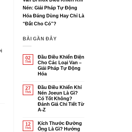
Nén: Giải Pháp Tự Động
Hóa Đáng Dùng Hay Chỉ Là
“Đắt Cho Có”?
BÀI GẦN ĐÂY
i
Đầu Điều Khiển Điện
02
Th6
Cho Các Loại Van –
Giải Pháp Tự Động
Hóa
Không
có
Đầu Điều Khiển Khí
27
bình
luận
Th5
Nén Joeun Là Gì?
ở
Có Tốt Không?
Đầu
Điều
Đánh Giá Chi Tiết Từ
Khiển
A-Z
Điện
Cho
Không
Các
có
Loại
Kích Thước Đường
12
bình
Van
luận
Th5
Ống Là Gì? Hướng
–
ở