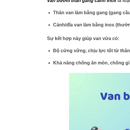
Van bướm thân gang cánh inox
là lo
Thân van
làm bằng gang (gang cầ
Cánh/đĩa van
làm bằng inox (thườn
Sự kết hợp này giúp van vừa có:
Độ cứng vững, chịu lực tốt từ thâ
Khả năng chống ăn mòn, chống gỉ 