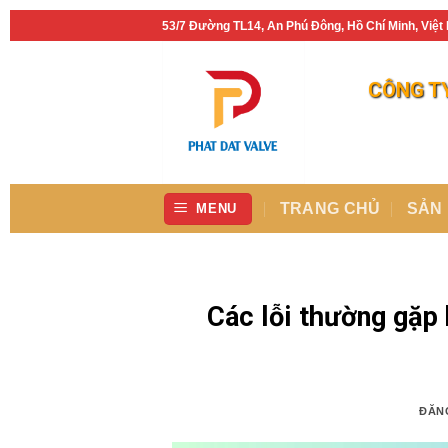
Bỏ
53/7 Đường TL14, An Phú Đông, Hồ Chí Minh, Việ
qua
nội
CÔNG TY
dung
TRANG CHỦ
SẢN
MENU
Các lỗi thường gặp
ĐĂN