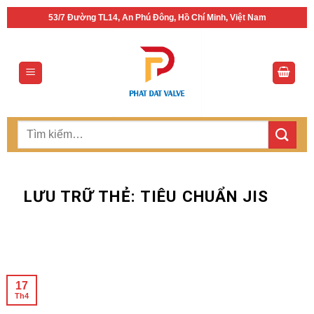
Bỏ
53/7 Đường TL14, An Phú Đông, Hồ Chí Minh, Việt Nam
qua
nội
dung
Tìm
kiếm:
LƯU TRỮ THẺ:
TIÊU CHUẨN JIS
17
Th4