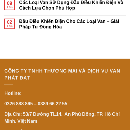
Các Loại Van Sử Dụng Đầu Điều Khiển Điện Và
ngả
AFBV
09
bình
điều
Chính
luận
Th6
Cách Lựa Chọn Phù Hợp
khiển
Hãng
ở
khí
|
Báo
Không
nén
Nhà
Giá
có
Đầu Điều Khiển Điện Cho Các Loại Van – Giải
đúng
Phân
Van
02
bình
kỹ
Phối
Điều
luận
Th6
Pháp Tự Động Hóa
thuật
AFBV
Khiển
ở
từ
Tại
Điện
Các
Không
A-
Việt
2026:
Loại
có
Z
Nam
Những
Van
bình
Yếu
Sử
luận
Tố
Dụng
ở
Khiến
Đầu
Đầu
Giá
Điều
Điều
Chênh
Khiển
Khiển
Lệch
Điện
Điện
Và
Cho
CÔNG TY TNHH THƯƠNG MẠI VÀ DỊCH VỤ VAN
Cách
Các
Lựa
Loại
PHÁT ĐẠT
Chọn
Van
Phù
–
Hợp
Giải
Pháp
Hotline:
Tự
Động
Hóa
0326 888 865 – 0389 66 22 55
Địa Chỉ: 53/7 Đường TL14, An Phú Đông, TP. Hồ Chí
Minh, Việt Nam