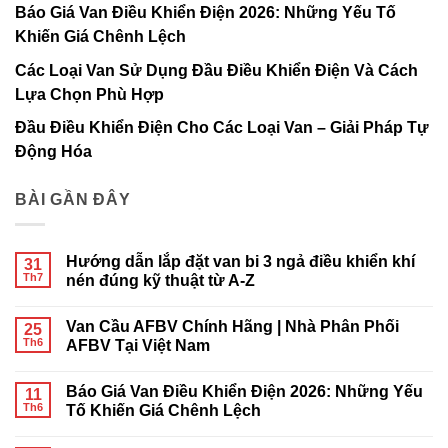
Báo Giá Van Điều Khiển Điện 2026: Những Yếu Tố
Khiến Giá Chênh Lệch
Các Loại Van Sử Dụng Đầu Điều Khiển Điện Và Cách
Lựa Chọn Phù Hợp
Đầu Điều Khiển Điện Cho Các Loại Van – Giải Pháp Tự
Động Hóa
BÀI GẦN ĐÂY
Hướng dẫn lắp đặt van bi 3 ngả điều khiển khí
31
Th7
nén đúng kỹ thuật từ A-Z
Không
có
Van Cầu AFBV Chính Hãng | Nhà Phân Phối
25
bình
luận
Th6
AFBV Tại Việt Nam
ở
Hướng
Không
dẫn
có
Báo Giá Van Điều Khiển Điện 2026: Những Yếu
lắp
11
bình
đặt
luận
Th6
Tố Khiến Giá Chênh Lệch
van
ở
bi
Van
Không
3
Cầu
có