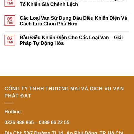
đặt
luận
Th6
Tố Khiến Giá Chênh Lệch
van
ở
bi
Van
Không
3
Cầu
có
Các Loại Van Sử Dụng Đầu Điều Khiển Điện Và
ngả
AFBV
09
bình
điều
Chính
luận
Th6
Cách Lựa Chọn Phù Hợp
khiển
Hãng
ở
khí
|
Báo
Không
nén
Nhà
Giá
có
Đầu Điều Khiển Điện Cho Các Loại Van – Giải
đúng
Phân
Van
02
bình
kỹ
Phối
Điều
luận
Th6
Pháp Tự Động Hóa
thuật
AFBV
Khiển
ở
từ
Tại
Điện
Các
Không
A-
Việt
2026:
Loại
có
Z
Nam
Những
Van
bình
Yếu
Sử
luận
Tố
Dụng
ở
Khiến
Đầu
Đầu
Giá
Điều
Điều
Chênh
Khiển
Khiển
Lệch
Điện
Điện
Và
Cho
CÔNG TY TNHH THƯƠNG MẠI VÀ DỊCH VỤ VAN
Cách
Các
Lựa
Loại
PHÁT ĐẠT
Chọn
Van
Phù
–
Hợp
Giải
Pháp
Hotline:
Tự
Động
Hóa
0326 888 865 – 0389 66 22 55
Địa Chỉ: 53/7 Đường TL14, An Phú Đông, TP. Hồ Chí