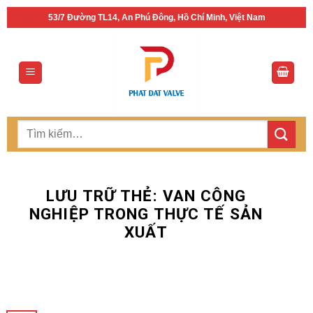
Bỏ
53/7 Đường TL14, An Phú Đông, Hồ Chí Minh, Việt Nam
qua
nội
dung
Tìm
kiếm:
LƯU TRỮ THẺ:
VAN CÔNG
NGHIỆP TRONG THỰC TẾ SẢN
XUẤT