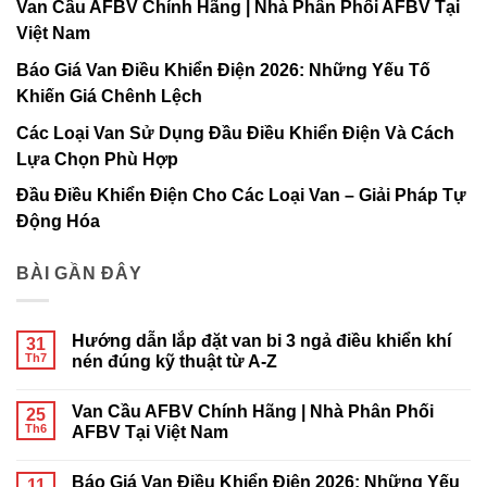
Van Cầu AFBV Chính Hãng | Nhà Phân Phối AFBV Tại
Việt Nam
Báo Giá Van Điều Khiển Điện 2026: Những Yếu Tố
Khiến Giá Chênh Lệch
Các Loại Van Sử Dụng Đầu Điều Khiển Điện Và Cách
Lựa Chọn Phù Hợp
Đầu Điều Khiển Điện Cho Các Loại Van – Giải Pháp Tự
Động Hóa
BÀI GẦN ĐÂY
Hướng dẫn lắp đặt van bi 3 ngả điều khiển khí
31
Th7
nén đúng kỹ thuật từ A-Z
Không
có
Van Cầu AFBV Chính Hãng | Nhà Phân Phối
25
bình
luận
Th6
AFBV Tại Việt Nam
ở
Hướng
Không
dẫn
có
Báo Giá Van Điều Khiển Điện 2026: Những Yếu
lắp
11
bình