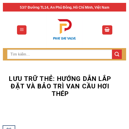
Bỏ
53/7 Đường TL14, An Phú Đông, Hồ Chí Minh, Việt Nam
qua
nội
dung
Tìm
kiếm:
LƯU TRỮ THẺ:
HƯỚNG DẪN LẮP
ĐẶT VÀ BẢO TRÌ VAN CẦU HƠI
THÉP