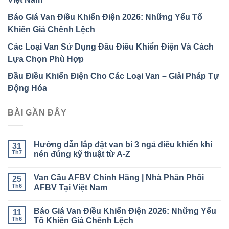
Báo Giá Van Điều Khiển Điện 2026: Những Yếu Tố
Khiến Giá Chênh Lệch
Các Loại Van Sử Dụng Đầu Điều Khiển Điện Và Cách
Lựa Chọn Phù Hợp
Đầu Điều Khiển Điện Cho Các Loại Van – Giải Pháp Tự
Động Hóa
BÀI GẦN ĐÂY
Hướng dẫn lắp đặt van bi 3 ngả điều khiển khí
31
Th7
nén đúng kỹ thuật từ A-Z
Không
có
Van Cầu AFBV Chính Hãng | Nhà Phân Phối
25
bình
luận
Th6
AFBV Tại Việt Nam
ở
Hướng
Không
dẫn
có
Báo Giá Van Điều Khiển Điện 2026: Những Yếu
lắp
11
bình
đặt
luận
Th6
Tố Khiến Giá Chênh Lệch
van
ở