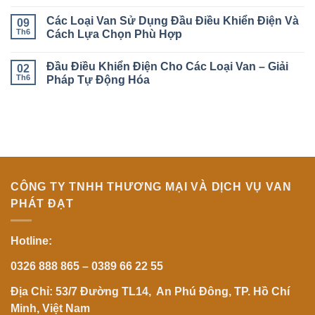
bi
Van
Không
3
Cầu
có
Các Loại Van Sử Dụng Đầu Điều Khiển Điện Và
ngả
AFBV
09
bình
điều
Chính
luận
Th6
Cách Lựa Chọn Phù Hợp
khiển
Hãng
ở
khí
|
Báo
Không
nén
Nhà
Giá
có
Đầu Điều Khiển Điện Cho Các Loại Van – Giải
đúng
Phân
Van
02
bình
kỹ
Phối
Điều
luận
Th6
Pháp Tự Động Hóa
thuật
AFBV
Khiển
ở
từ
Tại
Điện
Các
Không
A-
Việt
2026:
Loại
có
Z
Nam
Những
Van
bình
Yếu
Sử
luận
Tố
Dụng
ở
Khiến
Đầu
Đầu
Giá
Điều
Điều
Chênh
Khiển
Khiển
Lệch
Điện
Điện
Và
Cho
CÔNG TY TNHH THƯƠNG MẠI VÀ DỊCH VỤ VAN
Cách
Các
Lựa
Loại
PHÁT ĐẠT
Chọn
Van
Phù
–
Hợp
Giải
Pháp
Hotline:
Tự
Động
Hóa
0326 888 865 – 0389 66 22 55
Địa Chỉ: 53/7 Đường TL14, An Phú Đông, TP. Hồ Chí
Minh, Việt Nam