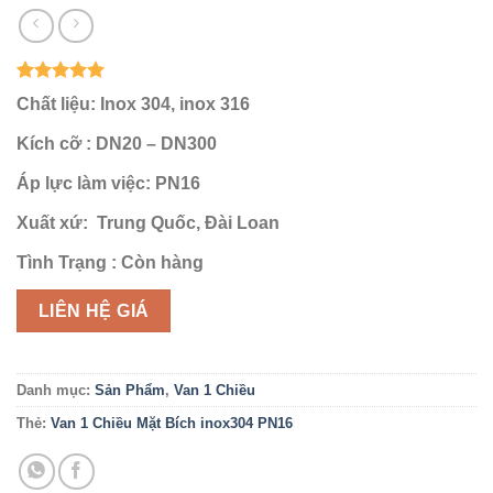
5
1
trên 5
Chất liệu:
Inox 304, inox 316
dựa trên
đánh giá
Kích cỡ : DN20 – DN300
Áp lực làm việc:
PN16
Xuất xứ:
Trung Quốc, Đài Loan
Tình Trạng :
Còn hàng
LIÊN HỆ GIÁ
Danh mục:
Sản Phẩm
,
Van 1 Chiều
Thẻ:
Van 1 Chiều Mặt Bích inox304 PN16