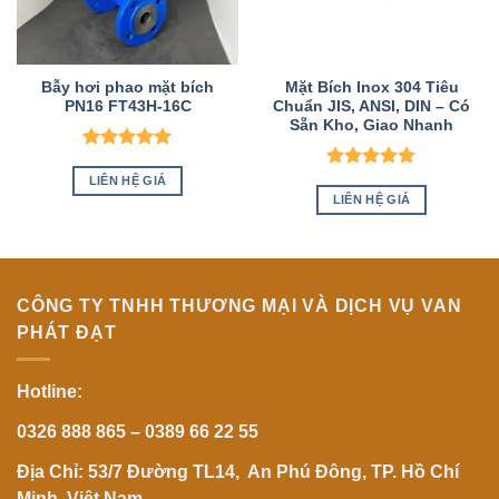
Bẫy hơi phao mặt bích
Mặt Bích Inox 304 Tiêu
PN16 FT43H-16C
Chuẩn JIS, ANSI, DIN – Có
Sẵn Kho, Giao Nhanh
Được xếp
hạng
5
5
Được xếp
LIÊN HỆ GIÁ
sao
hạng
5
5
LIÊN HỆ GIÁ
sao
CÔNG TY TNHH THƯƠNG MẠI VÀ DỊCH VỤ VAN
PHÁT ĐẠT
Hotline:
0326 888 865 – 0389 66 22 55
Địa Chỉ: 53/7 Đường TL14, An Phú Đông, TP. Hồ Chí
Minh, Việt Nam