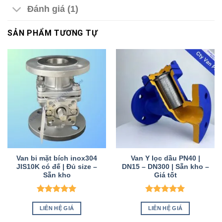
Đánh giá (1)
SẢN PHẨM TƯƠNG TỰ
Van bi mặt bích inox304
Van Y lọc dầu PN40 |
JIS10K có đế | Đủ size –
DN15 – DN300 | Sẵn kho –
Sẵn kho
Giá tốt
Được xếp
Được xếp
hạng
5
5
hạng
5
5
LIÊN HỆ GIÁ
LIÊN HỆ GIÁ
sao
sao