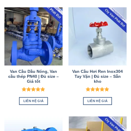
Van Cầu Dầu Nóng, Van
Van Cầu Hơi Ren Inox304
cầu thép PN40 | Đủ size –
Tay Vặn | Đủ size – Sẵn
Giá tốt
kho
Được xếp
Được xếp
hạng
5
5
hạng
5
5
LIÊN HỆ GIÁ
LIÊN HỆ GIÁ
sao
sao