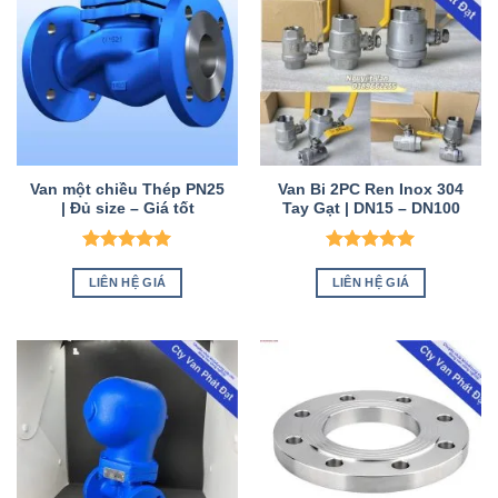
Van một chiều Thép PN25
Van Bi 2PC Ren Inox 304
| Đủ size – Giá tốt
Tay Gạt | DN15 – DN100
Được xếp
Được xếp
hạng
5
5
hạng
5
5
LIÊN HỆ GIÁ
LIÊN HỆ GIÁ
sao
sao