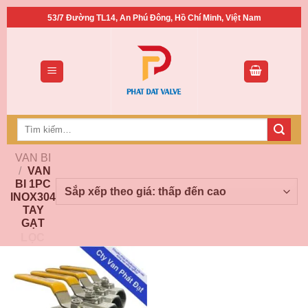
Bỏ
53/7 Đường TL14, An Phú Đông, Hồ Chí Minh, Việt Nam
qua
nội
dung
Tìm
kiếm:
VAN BI
/
VAN
BI 1PC
INOX304
TAY
GẠT
LỌC