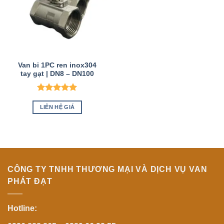
Van bi 1PC ren inox304
tay gạt | DN8 – DN100
Được xếp
hạng
5
5
LIÊN HỆ GIÁ
sao
CÔNG TY TNHH THƯƠNG MẠI VÀ DỊCH VỤ VAN
PHÁT ĐẠT
Hotline: