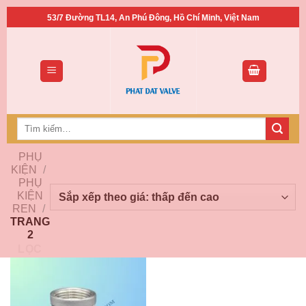
Bỏ
53/7 Đường TL14, An Phú Đông, Hồ Chí Minh, Việt Nam
qua
nội
dung
Tìm
kiếm:
PHỤ
KIỆN
/
PHỤ
KIỆN
REN
/
TRANG
2
LỌC